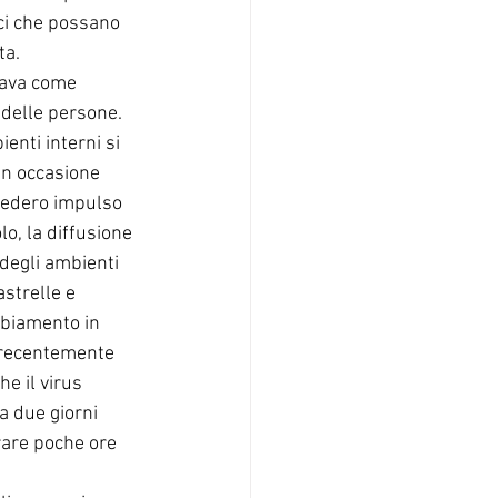
ici che possano 
ta. 
zava come 
delle persone. 
enti interni si 
in occasione 
diedero impulso 
lo, la diffusione 
degli ambienti 
astrelle e 
biamento in 
o recentemente 
he il virus 
a due giorni 
urare poche ore 