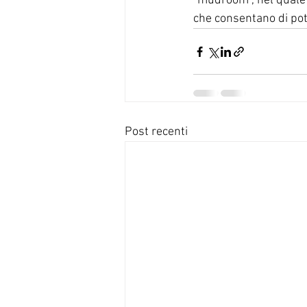
“mudroom”, nel quale 
che consentano di pote
Post recenti