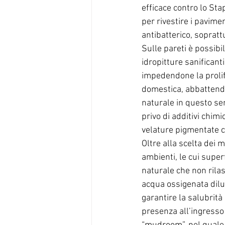
efficace contro lo Sta
per rivestire i pavim
antibatterico, sopratt
Sulle pareti è possibi
idropitture sanificant
impedendone la prolife
domestica, abbattendo 
naturale in questo sens
privo di additivi chimi
velature pigmentate c
Oltre alla scelta dei 
ambienti, le cui super
naturale che non rilas
acqua ossigenata diluit
garantire la salubrità
presenza all’ingresso 