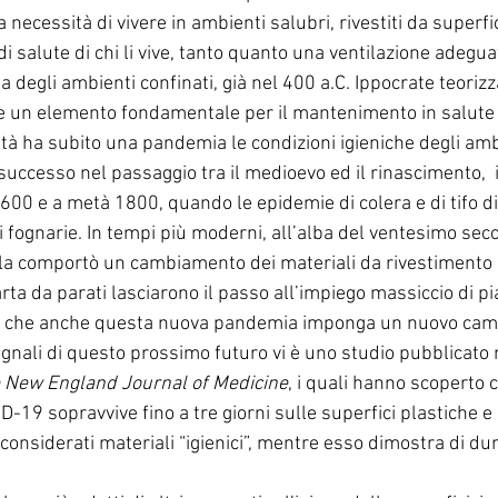
a necessità di vivere in ambienti salubri, rivestiti da superf
di salute di chi li vive, tanto quanto una ventilazione adegua
a degli ambienti confinati, già nel 400 a.C. Ippocrate teoriz
se un elemento fondamentale per il mantenimento in salute 
tà ha subito una pandemia le condizioni igieniche degli ambi
uccesso nel passaggio tra il medioevo ed il rinascimento,  
1600 e a metà 1800, quando le epidemie di colera e di tifo 
ti fognarie. In tempi più moderni, all’alba del ventesimo seco
la comportò un cambiamento dei materiali da rivestimento 
a carta da parati lasciarono il passo all’impiego massiccio di pi
le che anche questa nuova pandemia imponga un nuovo cam
segnali di questo prossimo futuro vi è uno studio pubblicat
 New England Journal of Medicine
, i quali hanno scoperto c
-19 sopravvive fino a tre giorni sulle superfici plastiche e 
ri considerati materiali “igienici”, mentre esso dimostra di d