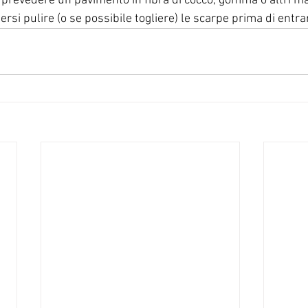
prevedere un pavimento in fibra di cocco, gomma o altri mat
rsi pulire (o se possibile togliere) le scarpe prima di entrar