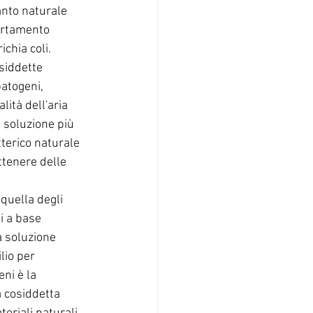
anto naturale 
ortamento 
chia coli. 
siddette 
patogeni, 
ità dell'aria 
a soluzione più 
tterico naturale 
ttenere delle 
quella degli 
i a base 
a soluzione 
lio per 
ni è la 
a cosiddetta 