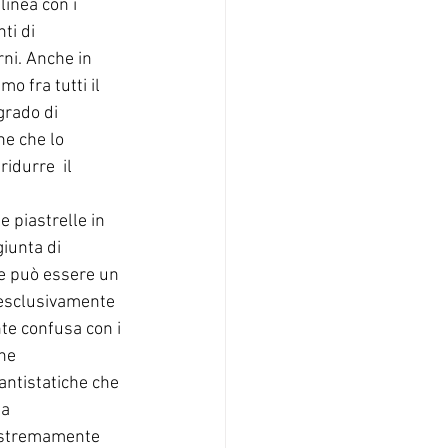
linea con i 
ti di 
rni. Anche in 
o fra tutti il 
grado di 
he che lo 
idurre  il 
 piastrelle in 
iunta di 
he può essere un 
 esclusivamente 
te confusa con i 
ne 
ntistatiche che 
a 
 estremamente 