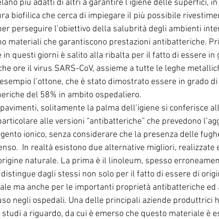
lano più adatti di altri a garantire l’igiene delle superfici, in 
ura biofilica che cerca di impiegare il più possibile rivestimen
er perseguire l’obiettivo della salubrità degli ambienti inte
 materiali che garantiscono prestazioni antibatteriche. Prim
in questi giorni è salito alla ribalta per il fatto di essere in 
che ore il virus SARS-CoV, assieme a tutte le leghe metallic
empio l’ottone, che è stato dimostrato essere in grado di r
eneriche del 58% in ambito ospedaliero. 
pavimenti, solitamente la palma dell’igiene si conferisce alle
particolare alle versioni “antibatteriche” che prevedono l’agg
argento ionico, senza considerare che la presenza delle fug
so.  In realtà esistono due alternative migliori, realizzate
origine naturale. La prima è il linoleum, spesso erroneamen
i distingue dagli stessi non solo per il fatto di essere di origi
e ma anche per le importanti proprietà antibatteriche ed a
so negli ospedali. Una delle principali aziende produttrici h
studi a riguardo, da cui è emerso che questo materiale è