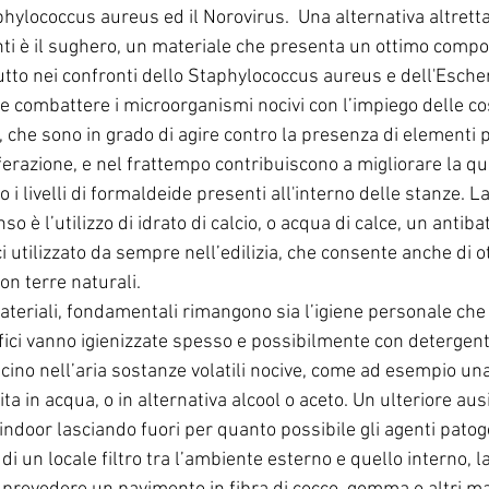
phylococcus aureus ed il Norovirus.  Una alternativa altrett
enti è il sughero, un materiale che presenta un ottimo comp
utto nei confronti dello Staphylococcus aureus e dell'Escheri
le combattere i microorganismi nocivi con l’impiego delle co
i, che sono in grado di agire contro la presenza di elementi 
razione, e nel frattempo contribuiscono a migliorare la qual
i livelli di formaldeide presenti all'interno delle stanze. L
o è l’utilizzo di idrato di calcio, o acqua di calce, un antiba
ci utilizzato da sempre nell’edilizia, che consente anche di o
on terre naturali.
materiali, fondamentali rimangono sia l’igiene personale che 
fici vanno igienizzate spesso e possibilmente con detergent
cino nell’aria sostanze volatili nocive, come ad esempio un
a in acqua, o in alternativa alcool o aceto. Un ulteriore ausi
 indoor lasciando fuori per quanto possibile gli agenti patoge
di un locale filtro tra l’ambiente esterno e quello interno, l