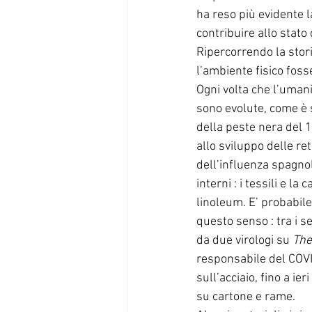
ha reso più evidente l
contribuire allo stato 
Ripercorrendo la stori
l’ambiente fisico fos
Ogni volta che l’umani
sono evolute, come è s
della peste nera del 
allo sviluppo delle re
dell’influenza spagno
interni : i tessili e l
linoleum. E’ probabi
questo senso : tra i 
da due virologi su 
The
responsabile del COVID
sull’acciaio, fino a ie
su cartone e rame. 