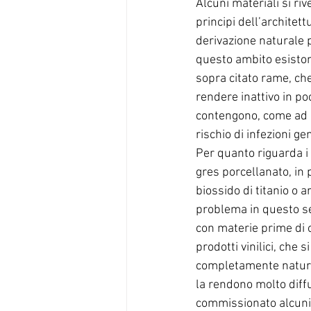
Alcuni materiali si rive
principi dell’architett
derivazione naturale p
questo ambito esistono
sopra citato rame, che 
rendere inattivo in po
contengono, come ad es
rischio di infezioni g
Per quanto riguarda i 
gres porcellanato, in 
biossido di titanio o 
problema in questo sen
con materie prime di 
prodotti vinilici, che s
completamente natural
la rendono molto diffu
commissionato alcuni 