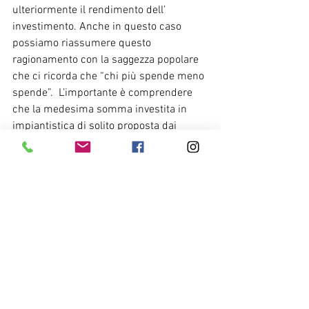
ulteriormente il rendimento dell’ 
investimento. Anche in questo caso 
possiamo riassumere questo 
ragionamento con la saggezza popolare 
che ci ricorda che “chi più spende meno 
spende”.  L’importante è comprendere 
che la medesima somma investita in 
impiantistica di solito proposta dai 
clienti, che sia per produrre calore o 
fresco in modo efficiente con una 
pompa di calore o per produrre energia 
elettrica con un impianto fotovoltaico, 
non è in grado di assicurare lo stesso 
rendimento economico di un isolamento 
termico, in quanto si tratta di una 
operazione che in primis non riduce in 
modo stabile la domanda di energia, 
presenta  costi continui in termini di 
manutenzione e presenta una durata 